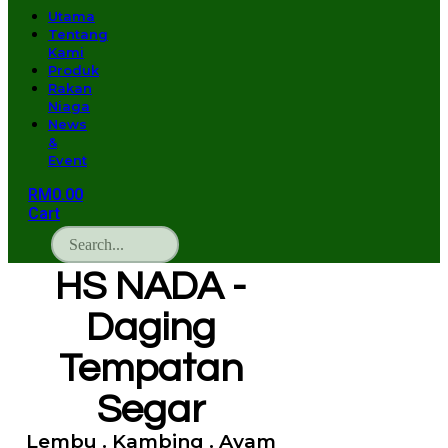
Utama
Tentang
Kami
Produk
Rakan
Niaga
News
&
Event
RM
0.00
Cart
HS NADA -
Daging
Tempatan
Segar
Lembu . Kambing . Ayam