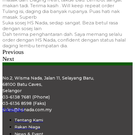
makan tadi. Terima kasih . Will keep repeat order
Tulang isi, daging dia banyak rupanya. Puas hati nak
masak. Superb
Suka sosej HS Nada, sedap sangat. Beza betul rasa
dengan sosej lain
Dah terima penghantaran dah. Saya memang selalu
order dengan HS Nada, confident dengan status halal
daging lembu tempatan dia.
Previous
Next
No.2, Wisma Nada, Jalan 11, Selayang Baru,
68100 Batu Caves,
Selangor
03-6138 7681 (Phone)
03-6136 8598 (Faks)
sales@hsnada.com.my
Facebook-f
Tentang Kami
Rakan Niaga
News & Event